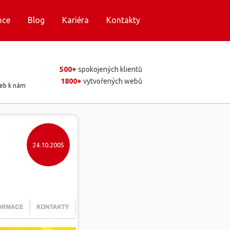
nce
Blog
Kariéra
Kontakty
500+
spokojených klientů
1800+
vytvořených webů
web k nám
24.10.2005