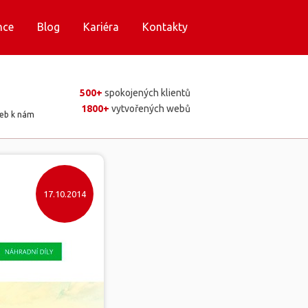
nce
Blog
Kariéra
Kontakty
500+
spokojených klientů
1800+
vytvořených webů
web k nám
17.10.2014