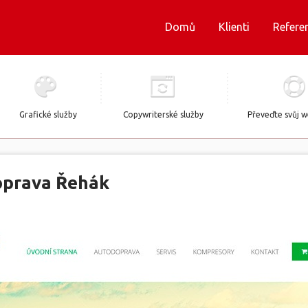
Domů
Klienti
Refere
Grafické služby
Copywriterské služby
Převeďte svůj 
prava Řehák