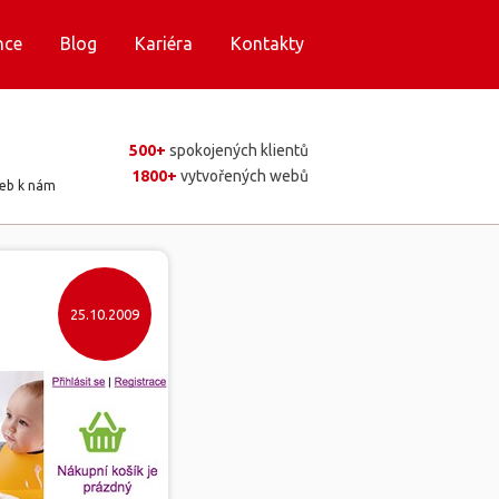
nce
Blog
Kariéra
Kontakty
500+
spokojených klientů
1800+
vytvořených webů
web k nám
25.10.2009