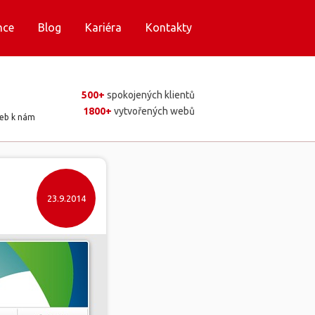
nce
Blog
Kariéra
Kontakty
500+
spokojených klientů
1800+
vytvořených webů
web k nám
23.9.2014