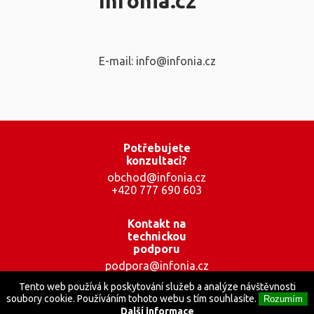
Infonia.cz
E-mail: info@infonia.cz
Potřebujete
konzultaci?
obchod@infonia.cz
+420 777 690 603
Kontakt na
technickou
podporu
podpora@infonia.cz
+420 777 001 559
Tento web používá k poskytování služeb a analýze návštěvnosti
soubory cookie. Používáním tohoto webu s tím souhlasíte.
Rozumím
Další informace