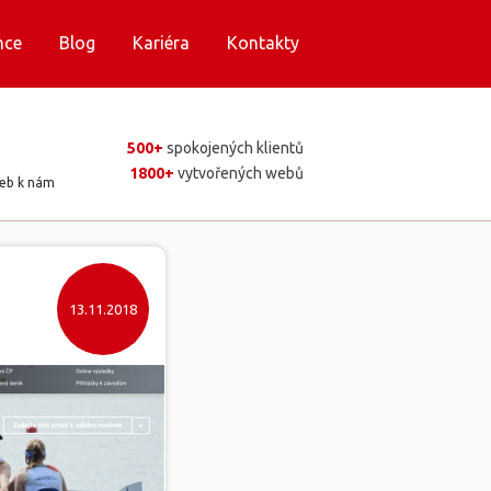
nce
Blog
Kariéra
Kontakty
500+
spokojených klientů
1800+
vytvořených webů
web k nám
13.11.2018