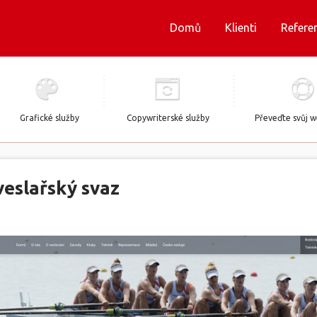
Domů
Klienti
Refere
Grafické služby
Copywriterské služby
Převeďte svůj 
veslařský svaz