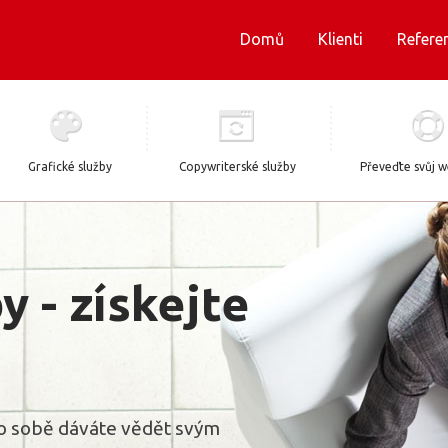
Domů
Klienti
Refere
Grafické služby
Copywriterské služby
Převeďte svůj 
 - získejte
é o sobě dáváte vědět svým