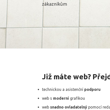
zákazníkům
Již máte web? Přej
technickou a asistenční
podporu
web s
moderní
grafikou
web
snadno ovladatelný
pomocí reda