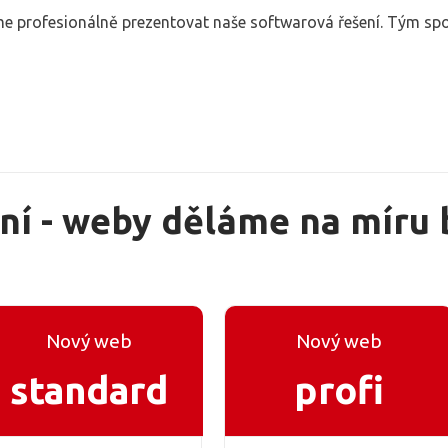
e profesionálně prezentovat naše softwarová řešení. Tým spo
í - weby děláme na míru 
Nový web
Nový web
standard
profi