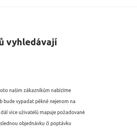
ků vyhledávají
Proto našim zákazníkům nabízíme
eb bude vypadat pěkně nejenom na
ím dál více uživatelů mapuje požadované
áslednou objednávku či poptávku