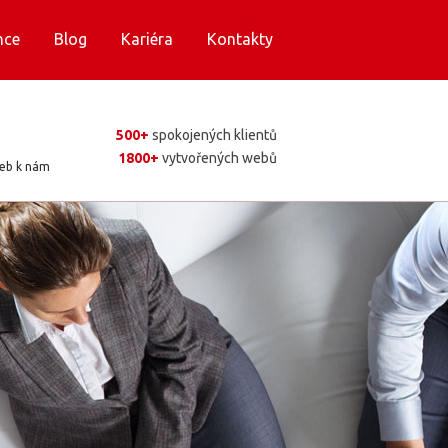
nce
Blog
Kariéra
Kontakty
500+
spokojených klientů
1800+
vytvořených webů
web k nám