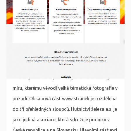
Zhotovili jsme nové webové stránky pro našeho
velice významného klienta Hutnictví železa a.s.
Navrhli jsme velice přehledný a moderní design na
míru, kterému vévodí velká tématická fotografie v
pozadí. Obsahová část www stránek je rozdělena
do tří přehledných sloupců. Hutnictví železa a.s. je
jako jediná asociace, která sdružuje podniky v
České republice a na Slovensku. Hlavními zástupci