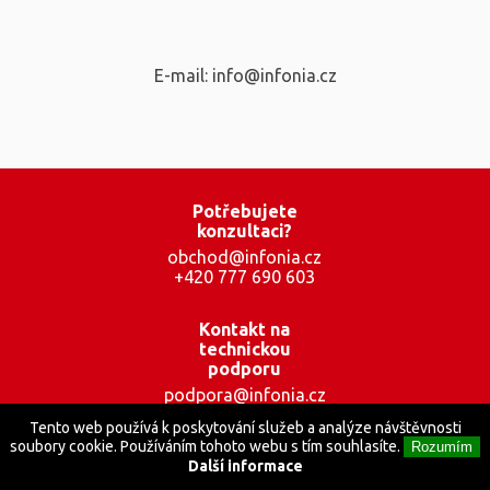
E-mail: info@infonia.cz
Potřebujete
konzultaci?
obchod@infonia.cz
+420 777 690 603
Kontakt na
technickou
podporu
podpora@infonia.cz
+420 777 001 559
Tento web používá k poskytování služeb a analýze návštěvnosti
soubory cookie. Používáním tohoto webu s tím souhlasíte.
Rozumím
Další informace