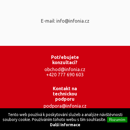
E-mail: info@infonia.cz
Potřebujete
konzultaci?
obchod@infonia.cz
+420 777 690 603
Kontakt na
technickou
podporu
podpora@infonia.cz
+420 777 001 559
Tento web používá k poskytování služeb a analýze návštěvnosti
soubory cookie. Používáním tohoto webu s tím souhlasíte.
Rozumím
Další informace