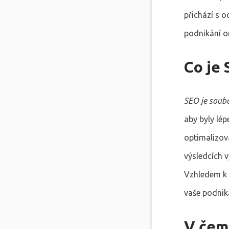
přichází s o
podnikání on
Co je 
SEO je soubo
aby byly lép
optimalizova
výsledcích 
Vzhledem k 
vaše podnik
V čem