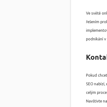
Ve světě on
řešením prob
implementova
podnikání v 
Konta
Pokud chcete
SEO nabízí,
celým proce
Navštivte n