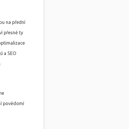
ou na přední
ví přesně ty
optimalizace
zů
a SEO
a
ne
ení povědomí