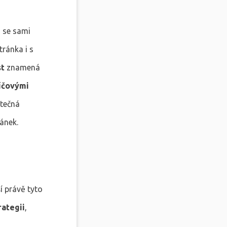
 se sami
tránka i s
st
znamená
íčovými
atečná
ánek.
í právě tyto
rategii
,