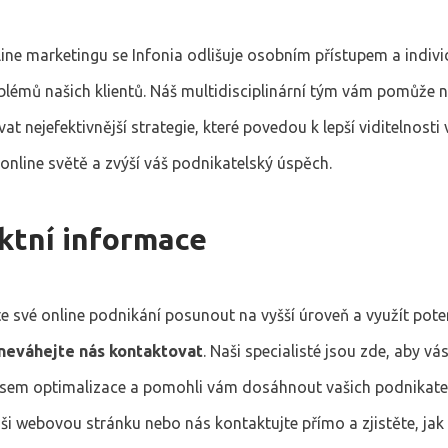
line marketingu se Infonia odlišuje osobním přístupem a indiv
lémů našich klientů. Náš multidisciplinární tým vám pomůže na
t nejefektivnější strategie, které povedou k lepší viditelnosti
online světě a zvýší váš podnikatelský úspěch.
ktní informace
 své online podnikání posunout na vyšší úroveň a využít poten
neváhejte nás kontaktovat
. Naši specialisté jsou zde, aby vá
sem optimalizace a pomohli vám dosáhnout vašich podnikatel
aši webovou stránku nebo nás kontaktujte přímo a zjistěte, j