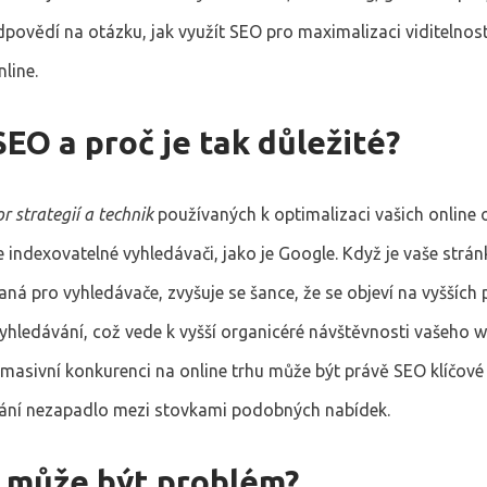
dpovědí na otázku, jak využít SEO pro maximalizaci viditelnos
line.
SEO a proč je tak důležité?
r strategií a technik
používaných k optimalizaci vašich online 
e indexovatelné vyhledávači, jako je Google. Když je vaše strán
ná pro vyhledávače, zvyšuje se šance, že se objeví na vyšších 
vyhledávání, což vede k vyšší organicéré návštěvnosti vašeho w
masivní konkurenci na online trhu může být právě SEO klíčové
ání nezapadlo mezi stovkami podobných nabídek.
 může být problém?