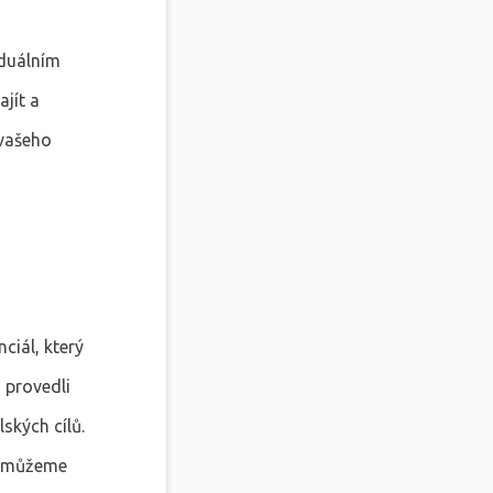
iduálním
jít a
 vašeho
ciál, který
s provedli
ských cílů.
ak můžeme