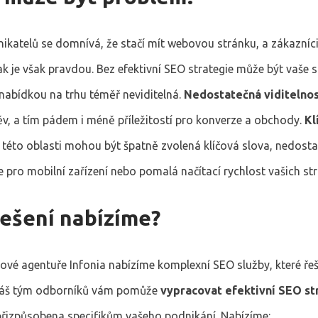
katelů se domnívá, že stačí mít webovou stránku, a zákazníci
k je však pravdou. Bez efektivní SEO strategie může být vaše s
 nabídkou na trhu téměř neviditelná.
Nedostatečná viditelno
v, a tím pádem i méně příležitostí pro konverze a obchody.
Kl
 této oblasti mohou být špatně zvolená klíčová slova, nedost
 pro mobilní zařízení nebo pomalá načítací rychlost vašich str
řešení nabízíme?
ové agentuře Infonia nabízíme komplexní SEO služby, které řeš
Náš tým odborníků vám pomůže
vypracovat efektivní SEO st
přizpůsobena specifikům vašeho podnikání. Nabízíme: