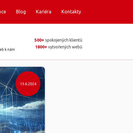
nce
Blog
Kariéra
Kontakty
500+
spokojených klientů
1800+
vytvořených webů
web k nám
13.6.2024