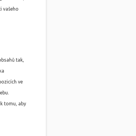
ti vašeho
obsahů tak,
ka
pozicích ve
ebu.
 k tomu, aby