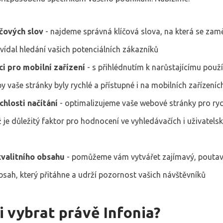
čových slov
- najdeme správná klíčová slova, na která se zamě
ídal hledání vašich potenciálních zákazníků
i pro mobilní zařízení
- s přihlédnutím k narůstajícímu použ
by vaše stránky byly rychlé a přístupné i na mobilních zařízeníc
chlosti načítání
- optimalizujeme vaše webové stránky pro ryc
ž je důležitý faktor pro hodnocení ve vyhledávačích i uživatels
kvalitního obsahu
- pomůžeme vám vytvářet zajímavý, poutav
sah, který přitáhne a udrží pozornost vašich návštěvníků
i vybrat právě Infonia?