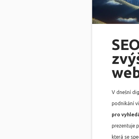
SEO
zvý
web
V dnešní dig
podnikání vi
pro vyhled
prezentuje 
která se spe