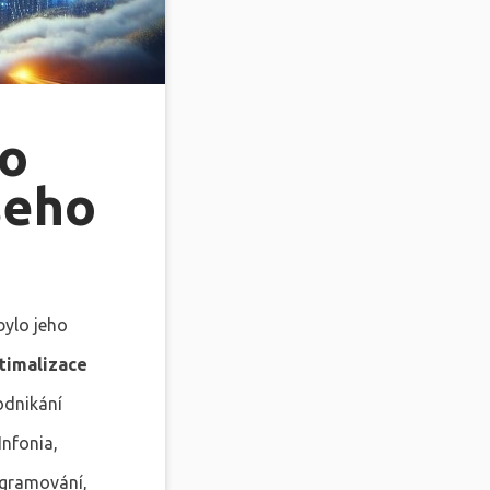
ro
šeho
bylo jeho
timalizace
odnikání
Infonia,
ogramování,