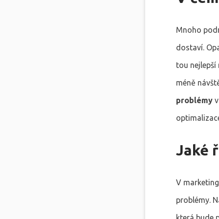
Mnoho podni
dostaví. Opa
tou nejlepší
méně návště
problémy
v
optimalizace
Jaké 
V marketing
problémy. 
která bude 