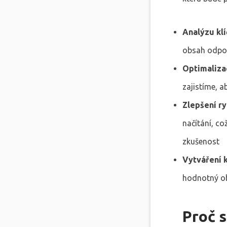
Analýzu klí
obsah odpov
Optimalizac
zajistíme, a
Zlepšení ry
načítání, co
zkušenost
Vytváření 
hodnotný ob
Proč s