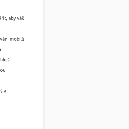
řit, aby váš
ívání mobilů
h
hlejší
kou
ý a