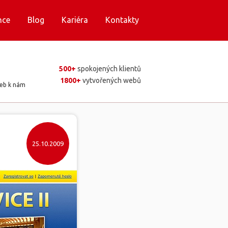
nce
Blog
Kariéra
Kontakty
500+
spokojených klientů
1800+
vytvořených webů
web k nám
25.10.2009