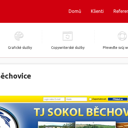
Domů
Klienti
Refere
Grafické služby
Copywriterské služby
Převeďte svůj 
Běchovice