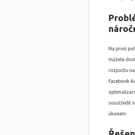
Probl
nároč
Na první po
můžete dost
rozpočtu na
Facebook Ad
optimalizace
soustředit 
úkonem.
Řešení