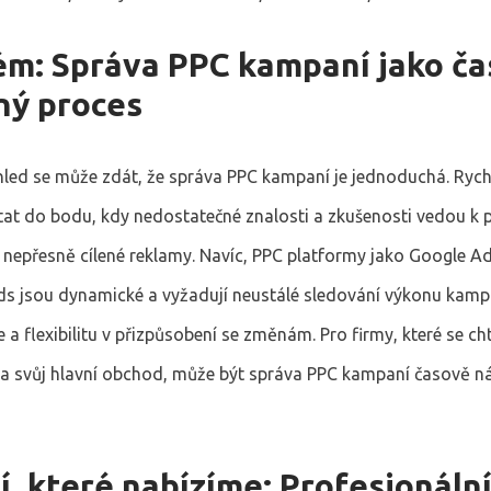
ém: Správa PPC kampaní jako č
ný proces
hled se může zdát, že správa PPC kampaní je jednoduchá. Rych
at do bodu, kdy nedostatečné znalosti a zkušenosti vedou k p
 nepřesně cílené reklamy. Navíc, PPC platformy jako Google A
s jsou dynamické a vyžadují neustálé sledování výkonu kamp
 a flexibilitu v přizpůsobení se změnám. Pro firmy, které se cht
na svůj hlavní obchod, může být správa PPC kampaní časově 
, které nabízíme: Profesionáln