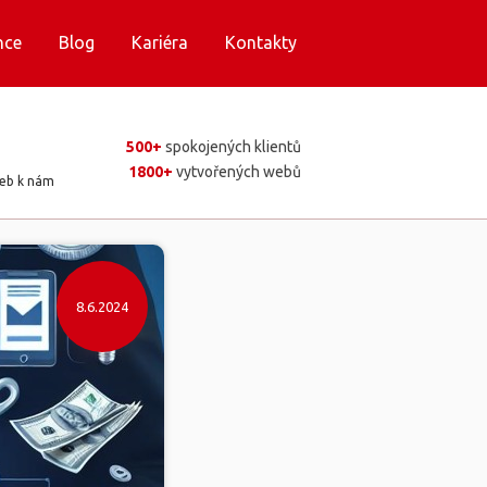
nce
Blog
Kariéra
Kontakty
500+
spokojených klientů
1800+
vytvořených webů
web k nám
8.6.2024