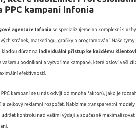
a PPC kampaní Infonia
gové agentuře Infonia
se specializujeme na komplexní služby 
vých stránek, marketingu, grafiky a programování. Naše týmy 
 kladou důraz na
individuální přístup ke každému klientov
vašemu podnikání a vytvoříme kampaně, které osloví vaši cí
ximální efektivností.
 PPC kampaní se u nás odvíjí od mnoha faktorů, jako je rozs
lů a celkový reklamní rozpočet. Nabízíme transparentní modely 
udržet kontrolu nad vašimi výdaji a současně maximalizovat
aní.