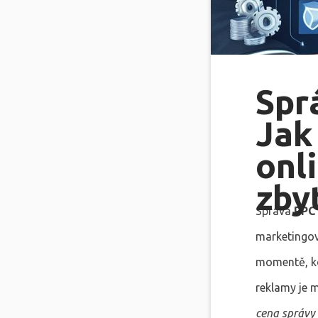
Spr
Jak
onl
zby
Správa
PPC 
marketingov
momentě, kd
reklamy je m
cena správy