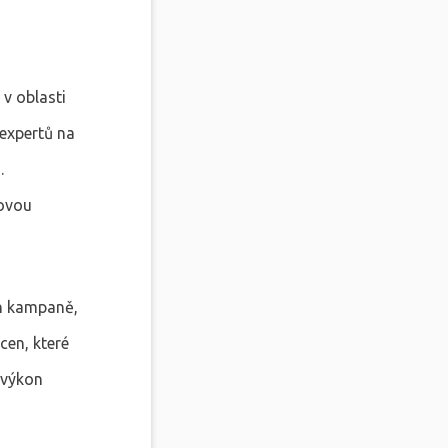
v oblasti
expertů na
i
.
lovou
ah kampaně,
cen, které
 výkon