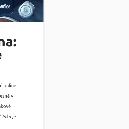
na:
e
é online
řesně v
takové
"Jaká je