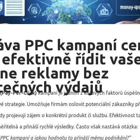
áva PPC kampaní ce
 efektivně řídit vaš
ine reklamy bez
tečných výdajů
(Pay-Per-Click)
kampaní je jedním z klíčových faktorů úspěšn
é strategie. Umožňuje firmám oslovit potenciální zákazníky p
y projevují zájem o konkrétní produkt či službu. Efektivnost 
ěřitelná a přináší rychlé výsledky. Často však nastává otázka:
 PPC kampaní a jakou hodnotu to přináší mému podnikání?"