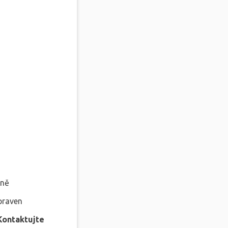
lně
praven
Kontaktujte