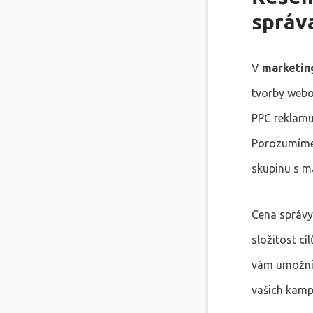
správ
V
marketin
tvorby webo
PPC reklamu
Porozumíme 
skupinu s ma
Cena správy
složitost cí
vám umožní 
vašich kamp