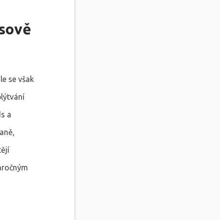
asově
le se však
lýtvání
ds a
aně,
ějí
náročným
í