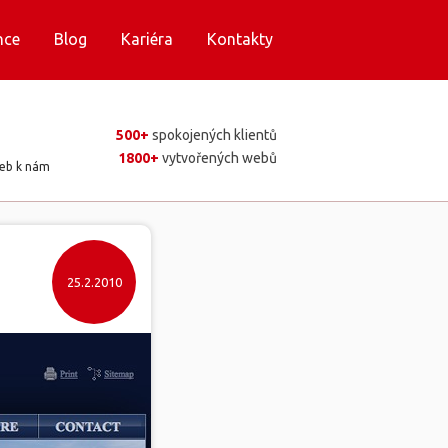
nce
Blog
Kariéra
Kontakty
500+
spokojených klientů
1800+
vytvořených webů
web k nám
25.2.2010