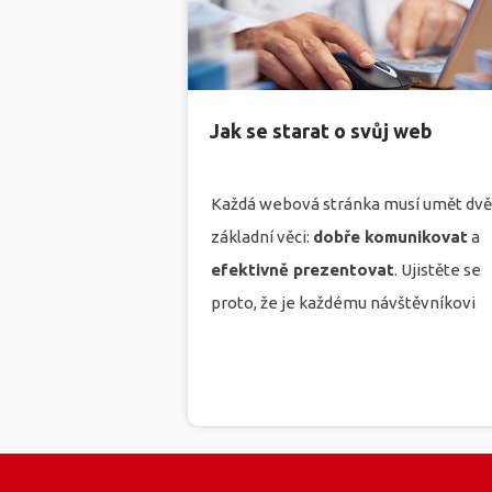
Jak se starat o svůj web
Každá webová stránka musí umět dvě
základní věci:
dobře komuniko
vat
a
efektivně prezentovat
. Ujistěte se
proto, že je každému návštěvníkovi
při návštěvě vaší hlavní stránky jasné:
více