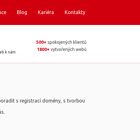
nce
Blog
Kariéra
Kontakty
500+
spokojených klientů
1800+
vytvořených webů
web k nám
poradit s registrací domény, s tvorbou
ás.