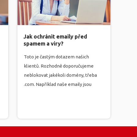
Jak ochránit emaily před
spamem a viry?
Toto je častým dotazem našich
klientů. Rozhodně doporučujeme
neblokovat jakékoli domény, třeba
.com. Například naše emaily jsou
svázány s adresou .com. Řešením je
mít dobrou antispamovou ochranu. My
ve firmě máme třístupňovou, a našim
klientům nabízíme dva stupně v rámci
technického provozu.
více