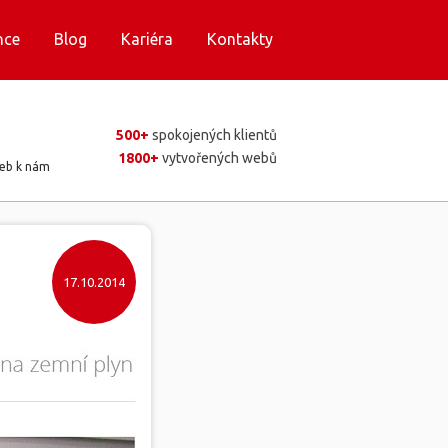
nce
Blog
Kariéra
Kontakty
500+
spokojených klientů
1800+
vytvořených webů
web k nám
17.10.2014