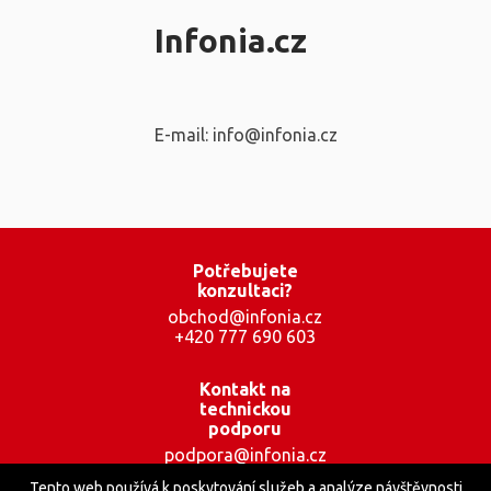
Infonia.cz
E-mail: info@infonia.cz
Potřebujete
konzultaci?
obchod@infonia.cz
+420 777 690 603
Kontakt na
technickou
podporu
podpora@infonia.cz
+420 777 001 559
Tento web používá k poskytování služeb a analýze návštěvnosti