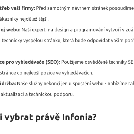
řeb vaší firmy:
Před samotným návrhem stránek posoudíme, 
ákazníky nejdůležitější.
voj webu:
Naši experti na design a programování vytvoří vizuá
 a technicky vyspělou stránku, která bude odpovídat vašim po
.
ce pro vyhledávače (SEO):
Použijeme osvědčené techniky S
i stránce co nejlepší pozice ve vyhledávačích.
údržba:
Naše služby nekončí jen u spuštění webu - nabízíme ta
 aktualizaci a technickou podporu.
i vybrat právě Infonia?