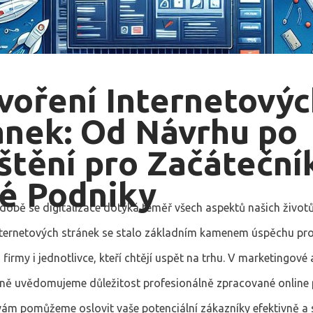
voření Internetovýc
ánek: Od Návrhu po
štění pro Začáteční
é Podniky
době se digitalizace dotýká téměř všech aspektů našich životů
internetových stránek se stalo základním kamenem úspěchu pr
 firmy i jednotlivce, kteří chtějí uspět na trhu. V marketingové
lně uvědomujeme důležitost profesionálně zpracované online
 vám pomůžeme oslovit vaše potenciální zákazníky efektivně a