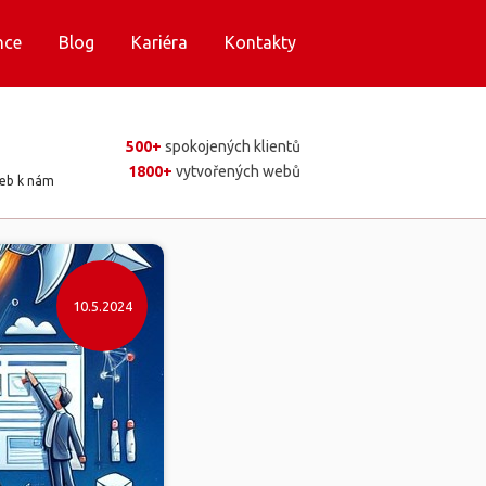
nce
Blog
Kariéra
Kontakty
500+
spokojených klientů
1800+
vytvořených webů
web k nám
10.5.2024