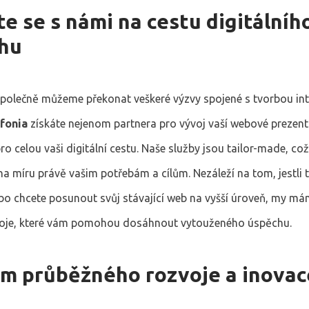
e se s námi na cestu digitálníh
hu
společně můžeme překonat veškeré výzvy spojené s tvorbou in
nfonia
získáte nejenom partnera pro vývoj vaší webové prezenta
ro celou vaši digitální cestu. Naše služby jsou tailor-made, c
 na míru právě vašim potřebám a cílům. Nezáleží na tom, jestli 
ebo chcete posunout svůj stávající web na vyšší úroveň, my m
oje, které vám pomohou dosáhnout vytouženého úspěchu.
m průběžného rozvoje a inovac