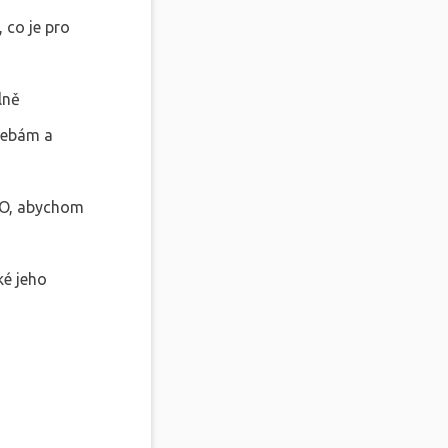
co je pro
lně
třebám a
EO, abychom
ké jeho