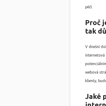
péčí.
Proč 
tak dů
V dnešní dob
internetová
potenciálním
webová strán
klienty, bud
Jaké 
inter