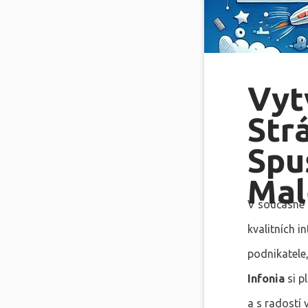
Vyt
Str
Spu
Mal
V současné 
kvalitních 
podnikatele,
Infonia
si p
a s radostí