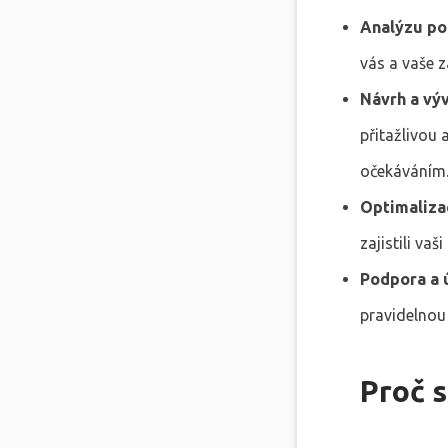
Analýzu pot
vás a vaše z
Návrh a vý
přitažlivou
očekáváním
Optimaliza
zajistili vaš
Podpora a 
pravidelnou
Proč s