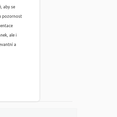
é, aby se
u pozornost
zentace
nek, ale i
evantní a