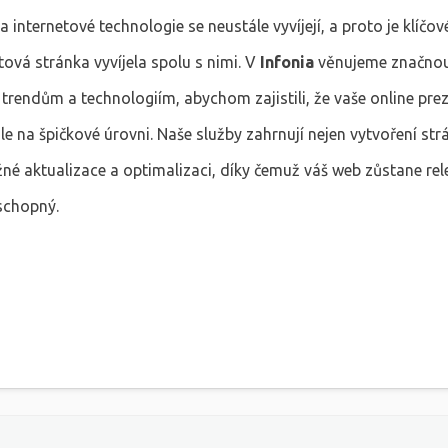
 a internetové technologie se neustále vyvíjejí, a proto je klíčov
tová stránka vyvíjela spolu s nimi. V
Infonia
věnujeme značno
trendům a technologiím, abychom zajistili, že vaše online pre
e na špičkové úrovni. Naše služby zahrnují nejen vytvoření strá
žné aktualizace a optimalizaci, díky čemuž váš web zůstane rel
schopný.