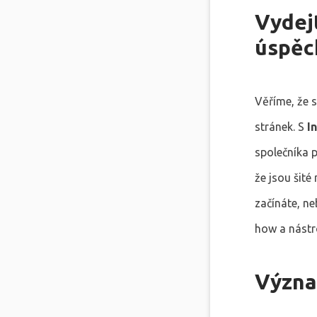
Vydejt
úspěc
Věříme, že 
stránek. S
I
společníka p
že jsou šité
začínáte, n
how a nástr
Význa