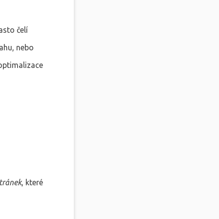
sto čelí
sahu, nebo
optimalizace
tránek
, které