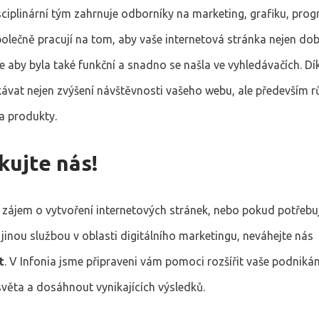
sciplinární tým zahrnuje odborníky na marketing, grafiku, pro
polečně pracují na tom, aby vaše internetová stránka nejen do
e aby byla také funkční a snadno se našla ve vyhledávačích. D
ávat nejen zvýšení návštěvnosti vašeho webu, ale především r
a produkty.
kujte nás!
zájem o vytvoření internetových stránek, nebo pokud potřeb
 jinou službou v oblasti digitálního marketingu, neváhejte nás
t
. V Infonia jsme připraveni vám pomoci rozšířit vaše podniká
světa a dosáhnout vynikajících výsledků.