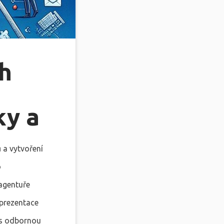
h
ky a
 a vytvoření
o
 agentuře
 prezentace
 s odbornou