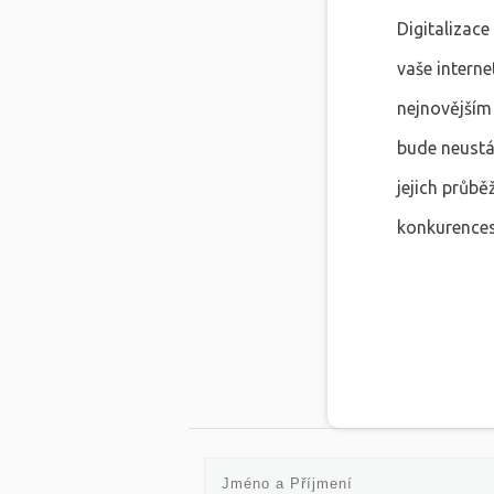
Digitalizace
vaše interne
nejnovějším 
bude neustál
jejich průbě
konkurence