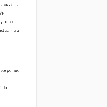
gramování a
bře
íky tomu
ůst zájmu o
ujete pomoc
ní do