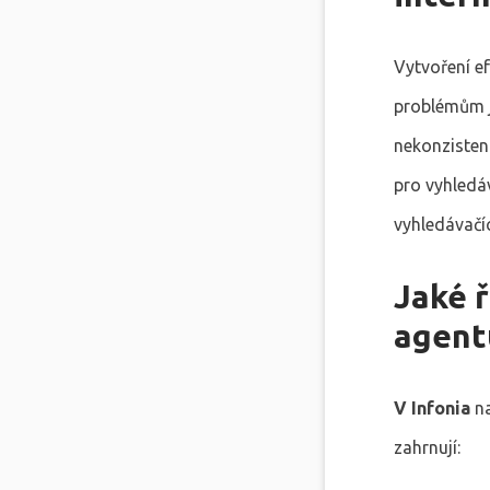
Vytvoření ef
problémům j
nekonzisten
pro vyhledáv
vyhledávačíc
Jaké 
agent
V Infonia
na
zahrnují: