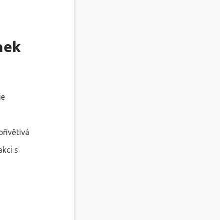
nek
je
přívětivá
akci s