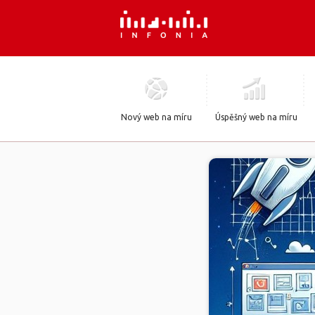
Nový web na míru
Úspěšný web na míru