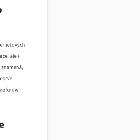
o
ternetových
ce, ale i
ož znamená,
teprve
áme know-
e