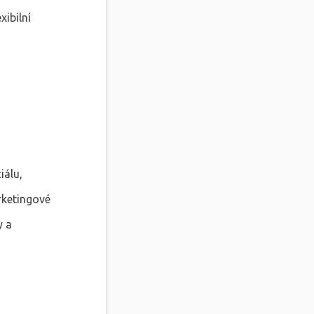
xibilní
iálu,
rketingové
y a