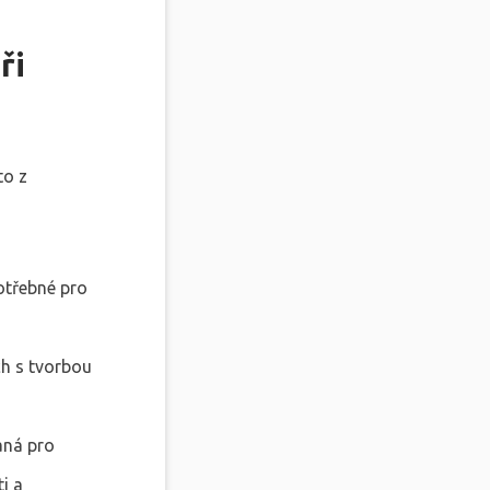
ři
to z
otřebné pro
h s tvorbou
aná pro
i a