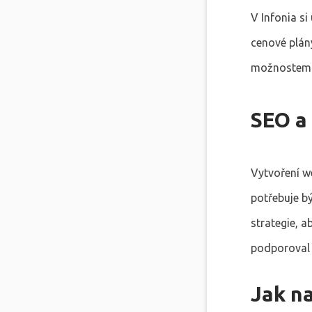
V Infonia si
cenové plán
možnostem
SEO a
Vytvoření w
potřebuje bý
strategie, a
podporoval 
Jak n