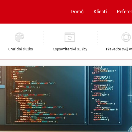
Domů
Klienti
Refere
Grafické služby
Copywriterské služby
Převeďte svůj 