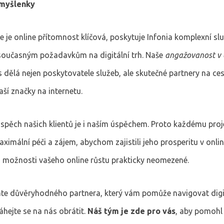
myšlenky
e je online přítomnost klíčová, poskytuje Infonia komplexní slu
současným požadavkům na digitální trh. Naše
angažovanost v 
 dělá nejen poskytovatele služeb, ale skutečné partnery na ce
ší značky na internetu.
úspěch našich klientů je i naším úspěchem. Proto každému proj
imální péči a zájem, abychom zajistili jeho prosperitu v onli
 možnosti vašeho online růstu prakticky neomezené.
te důvěryhodného partnera, který vám pomůže navigovat dig
hejte se na nás obrátit.
Náš tým je zde pro vás
, aby pomohl