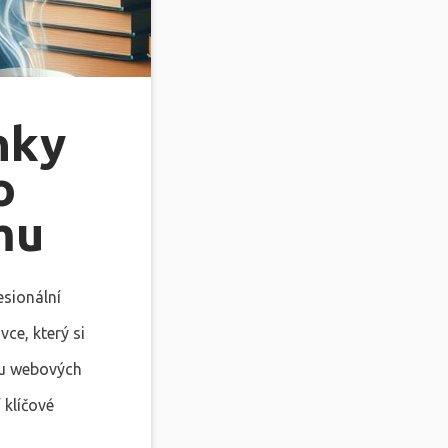
nky
o
mu
esionální
ce, který si
bu webových
 klíčové