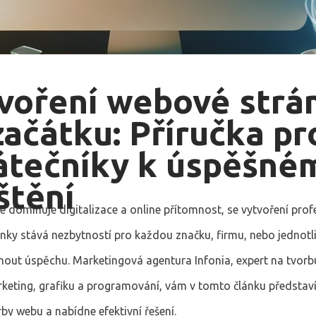
voření webové strá
začátku: Příručka pr
átečníky k úspěšné
štění
e dominuje digitalizace a online přítomnost, se vytvoření prof
ky stává nezbytností pro každou značku, firmu, nebo jednotliv
nout úspěchu. Marketingová agentura Infonia, expert na tvor
rketing, grafiku a programování, vám v tomto článku představí
by webu a nabídne efektivní řešení.