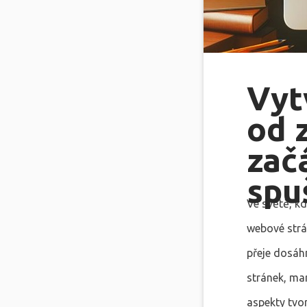
Vyt
od 
zač
spu
Ve světě, kd
webové strán
přeje dosáh
stránek, ma
aspekty tvor