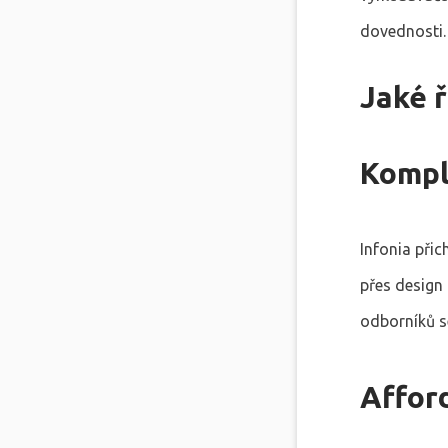
dovednosti.
Jaké ř
Kompl
Infonia při
přes design
odborníků s
Affor