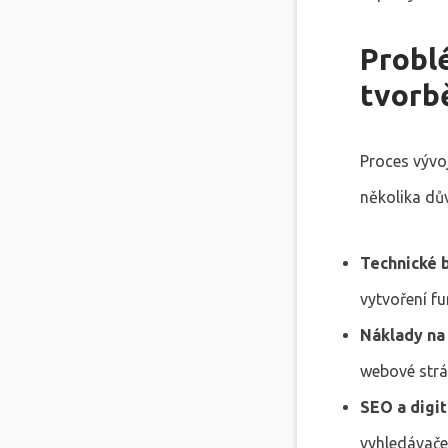
Problé
tvorb
Proces vývo
několika dů
Technické b
vytvoření fu
Náklady na 
webové strá
SEO a digit
vyhledávače,