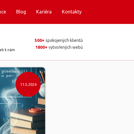
nce
Blog
Kariéra
Kontakty
500+
spokojených klientů
1800+
vytvořených webů
web k nám
11.5.2024