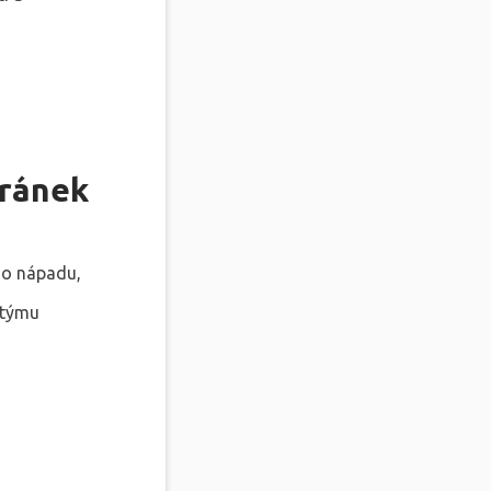
tránek
ího nápadu,
 týmu