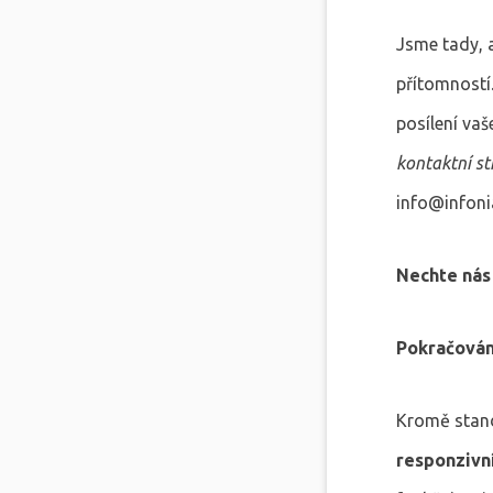
Jsme tady, 
přítomností
posílení vaš
kontaktní s
info@infoni
Nechte nás 
Pokračování
Kromě stand
responzivn