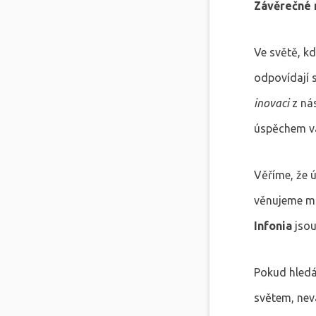
Závěrečné 
Ve světě, kd
odpovídají 
inovaci
z nás
úspěchem va
Věříme, že 
věnujeme max
Infonia
jsou
Pokud hledá
světem, nevá