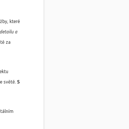
žby, které
detailu a
stě za
ektu
ne světě.
S
itálním