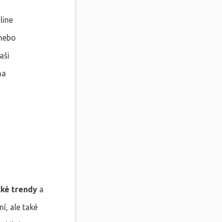
line
 nebo
aši
na
cké trendy
a
ní, ale také