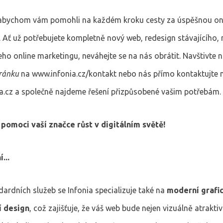
abychom vám pomohli na každém kroku cesty za úspěšnou on
. Ať už potřebujete kompletně nový web, redesign stávajícího,
eho online marketingu, neváhejte se na nás obrátit. Navštivte n
tránku
na www.infonia.cz/kontakt nebo nás přímo kontaktujte 
a.cz a společně najdeme řešení přizpůsobené vašim potřebám.
pomoci vaší značce růst v digitálním světě!
...
ardních služeb se Infonia specializuje také na
moderní grafi
í design
, což zajišťuje, že váš web bude nejen vizuálně atraktiv