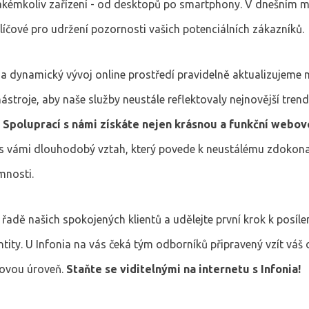
jakémkoliv zařízení - od desktopů po smartphony. V dnešním 
klíčové pro udržení pozornosti vašich potenciálních zákazníků.
a dynamický vývoj online prostředí pravidelně aktualizujeme 
nástroje, aby naše služby neustále reflektovaly nejnovější trend
.
Spoluprací s námi získáte nejen krásnou a funkční webov
 s vámi dlouhodobý vztah, který povede k neustálému zdokona
mnosti.
k řadě našich spokojených klientů a udělejte první krok k posílen
entity. U Infonia na vás čeká tým odborníků připravený vzít váš 
novou úroveň.
Staňte se viditelnými na internetu s Infonia!