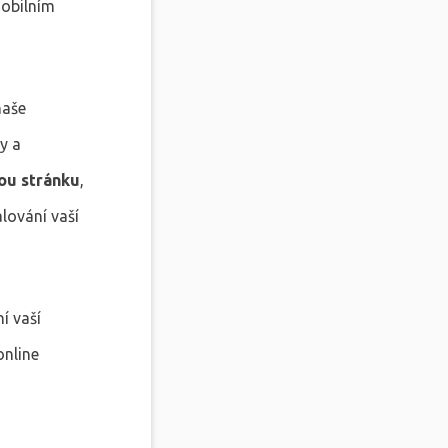
mobilním
naše
y a
ou stránku
,
lování vaší
í vaší
online