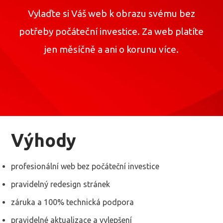
Vylaďte si Váš web k obrazu svému bez
potřeby počáteční investice. Za web platíte
jen měsíčně a ani o korunu více.
Výhody
profesionální web bez počáteční investice
pravidelný redesign stránek
záruka a 100% technická podpora
pravidelné aktualizace a vylepšení