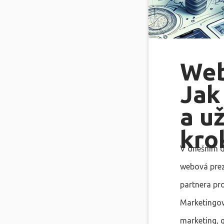
Web
Jak
a u
kro
V dnešním d
webová prez
partnera pr
Marketingov
marketing, g