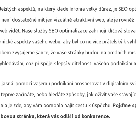
ežitých aspektů, na který klade Infonia velký důraz, je SEO op
není dostatečné mít jen vizuálně atraktivní web, ale je rovněž
web vidět. Naše služby SEO optimalizace zahrnují klíčová slova,
hnické aspekty vašeho webu, aby byl co nejvíce přátelský k vy
bem zvyšujeme šance, že vaše stránky budou na předních mís
yhledávání, což přispěje k lepší viditelnosti vašeho podnikání n
e jasná: pomoci vašemu podnikání prosperovat v digitálním svě
teprve začínáte, nebo hledáte způsoby, jak oživit vaše stávajíc
fonia je zde, aby vám pomohla najít cestu k úspěchu.
Pojďme s
bovou stránku, která vás odliší od konkurence.