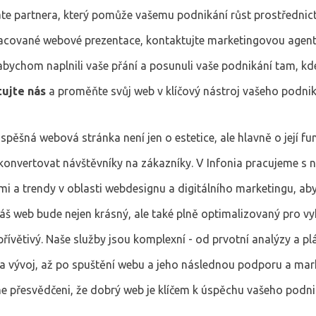
te partnera, který pomůže vašemu podnikání růst prostřednic
racované webové prezentace, kontaktujte marketingovou agentu
bychom naplnili vaše přání a posunuli vaše podnikání tam, kde
ujte nás
a proměňte svůj web v klíčový nástroj vašeho podnik
spěšná webová stránka není jen o estetice, ale hlavně o její fu
konvertovat návštěvníky na zákazníky. V Infonia pracujeme s n
mi a trendy v oblasti webdesignu a digitálního marketingu, a
e váš web bude nejen krásný, ale také plně optimalizovaný pro v
přívětivý. Naše služby jsou komplexní - od prvotní analýzy a pl
 a vývoj, až po spuštění webu a jeho následnou podporu a ma
me přesvědčeni, že dobrý web je klíčem k úspěchu vašeho podni