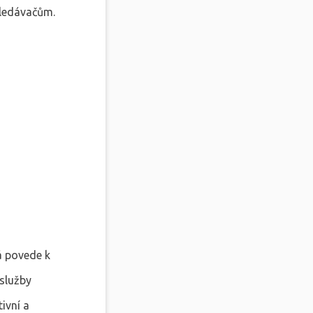
yhledávačům.
á povede k
 služby
ivní a