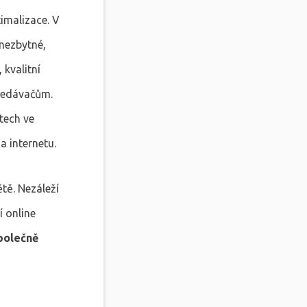
timalizace. V
 nezbytné,
 kvalitní
hledávačům.
tech ve
a internetu.
tě. Nezáleží
í online
polečně