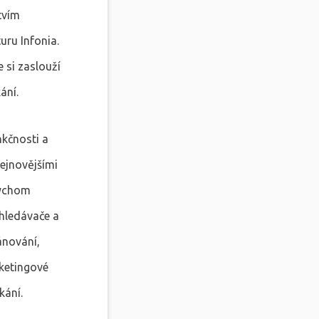
tvím
ru Infonia.
 si zaslouží
ání.
nkčnosti a
ejnovějšími
bychom
yhledávače a
ánování,
rketingové
kání.