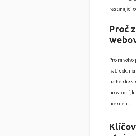
fascinující c
Proč z
webov
Pro mnoho p
nabídek, ne
technické sl
prostředí, k
překonat.
Klíčo