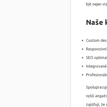
být nejen vi
Naše k
Custom des
Responzivní
SEO optimal
Integrované
Profesionál
Spolupracuj
vyšší angažo
zajišťují, ž