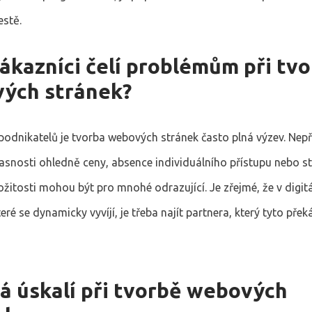
estě.
ákazníci čelí problémům při tv
ých stránek?
odnikatelů je tvorba webových stránek často plná výzev. Nep
jasnosti ohledně ceny, absence individuálního přístupu nebo st
ožitosti mohou být pro mnohé odrazující. Je zřejmé, že v digit
teré se dynamicky vyvíjí, je třeba najít partnera, který tyto př
vá úskalí při tvorbě webových