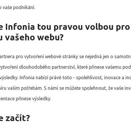
o vaše podnikání.
e Infonia tou pravou volbou pro
u vašeho webu?
partnera pro vytvoření webové stránky se nejedná jen o samotn
vytvoření dlouhodobého partnerství, které přinese vašemu pod
ýsledky. Infonia nabízí právě toto - spolehlivost, inovace a in
míru vašim potřebám. S námi se můžete spolehnout, že vaše inv
entace přinese výsledky.
 začít?