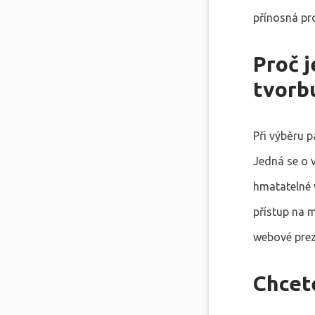
přínosná pr
Proč j
tvorb
Při výběru 
Jedná se o 
hmatatelné v
přístup na 
webové prez
Chcete