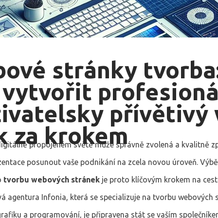
ové stránky tvorba
 vytvořit profesioná
živatelsky přívětivý
k za krokem
igitálně propojeném světě může správně zvolená a kvalitně 
entace posunout vaše podnikání na zcela novou úroveň. Výb
o
tvorbu webových stránek
je proto klíčovým krokem na cest
á agentura Infonia, která se specializuje na tvorbu webových 
rafiku a programování, je připravena stát se vaším společníke