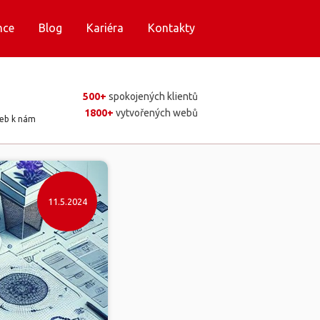
nce
Blog
Kariéra
Kontakty
500+
spokojených klientů
1800+
vytvořených webů
web k nám
11.5.2024