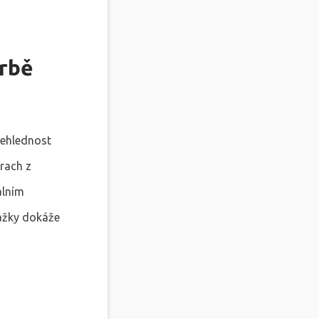
orbě
řehlednost
rach z
álním
ekážky dokáže