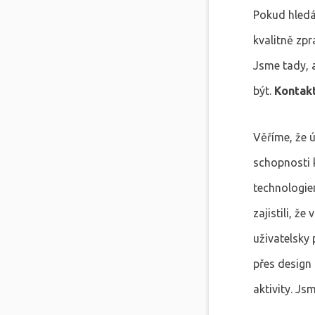
Pokud hledá
kvalitně zp
Jsme tady, a
být.
Kontakt
Věříme, že ú
schopnosti 
technologie
zajistili, ž
uživatelsky 
přes design
aktivity. Js