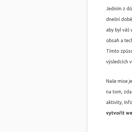
Jedním z důl
dnešní době 
aby byl váš 
obsah a tec
Tímto způso
výsledcích v
Naše mise j
na tom, zda 
aktivity, In
vytvořit we