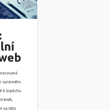
:
lní
 web
zpracovaná
ěr správného
ě k úspěchu.
stránek,
m na této