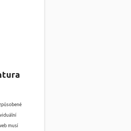
ntura
izpůsobené
viduální
 web musí