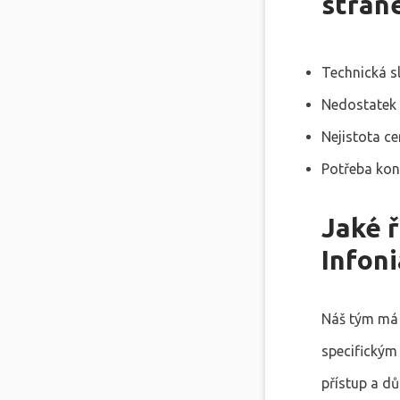
strán
Technická s
Nedostatek 
Nejistota c
Potřeba kon
Jaké 
Infoni
Náš tým má 
specifickým 
přístup a d