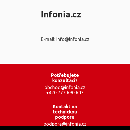
Infonia.cz
E-mail: info@infonia.cz
Potřebujete
konzultaci?
obchod@infonia.cz
+420 777 690 603
Kontakt na
technickou
podporu
podpora@infonia.cz
+420 777 001 559