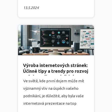
agentura Infonia se zabývá tvorbou
13.5.2024
webových stránek, marketingem,
grafikou a programováním. Proto si
dovolíme tvrdit, že chápeme
důležitost vizuálního vjemu a jeho vliv
na uživatelskou zkušenost a celkový
obchodní úspěch. V tomto článku
prozkoumáme klíčové prvky,
problémy a řešení spojené s grafikou
Výroba internetových stránek:
Účinné tipy a trendy pro rozvoj
webových stránek.
více
vašeho online podnikání
Ve světě, kde první dojem může mít
významný vliv na úspěch vašeho
podnikání, je důležité, aby byla vaše
internetová prezentace na top
úrovni. Každý, kdo se rozhodne