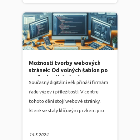
umět? Jaké problémy můžete při
tvorbě webu potkat a jak vám může
naše marketingová agentura Infonia s
tímto úkolem pomoci?
více
Možnosti tvorby webových
stránek: Od volných šablon po
profesionální vývoj
Současný digitální věk přináší firmám
řadu výzev i příležitostí. V centru
tohoto dění stojí webové stránky,
které se staly klíčovým prvkem pro
prezentaci podniků, značek a služeb
na internetu. Marketingová agentura
15.5.2024
Infonia, specializující se na tvorbu