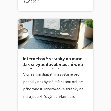
14.5.2024
místem, kde se s vámi potenciální
zákazníci setkávají. Tvorba web
stránek je proto jednou z
nejdůležitějších investic, které
můžete do svého podniku vložit.
více
Internetové stránky na míru:
Jak si vybudovat vlastní web
podle svých představ
V dnešním digitálním světě je pro
podniky nezbytné mít silnou online
přítomnost. Internetové stránky na
míru jsou klíčovým prvkem pro
dosažení tohoto cíle. V marketingové