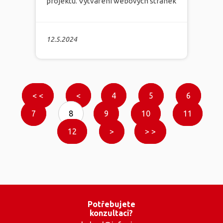
projektu. Vytváření webových stránek
může být výzvou, zejména pro
začátečníky, kteří se snaží proniknout
12.5.2024
do tajů programování. Marketingová
agentura Infonia poskytuje komplexní
servis v oblasti tvorby webových
stránek, marketingu, grafického
< <
<
4
5
6
designu a programování. Jak tedy
7
8
9
10
11
můžete jako začátečník začít s
12
>
> >
programováním webových stránek? A
jakými problémy se můžete potýkat?
více
Potřebujete
konzultaci?