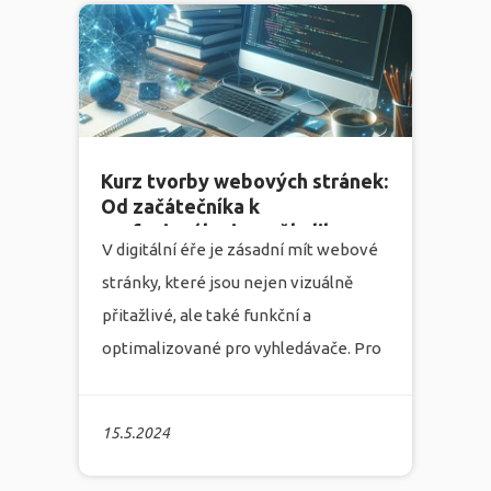
se specializuje na tvorbu webových
stránek, marketing, grafiku a
programování. Jaký problém tedy
můžete na poli internetového
designu vidět a jaká řešení nabízíme?
více
Kurz tvorby webových stránek:
Od začátečníka k
profesionálovi za několik
V digitální éře je zásadní mít webové
týdnů
stránky, které jsou nejen vizuálně
přitažlivé, ale také funkční a
optimalizované pro vyhledávače. Pro
mnohé podniky a individuální
podnikatele však může být tvorba
15.5.2024
webových stránek obtížným úkolem.
Infonia
, marketingová agentura