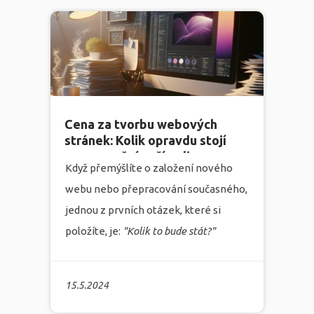
specializující se na tvorbu webových
stránek, marketing, grafiku a
programování, se tímto tématem
zabývá hlouběji v našem nejnovějším
blogovém příspěvku.
více
Cena za tvorbu webových
stránek: Kolik opravdu stojí
zprovoznění vaší online
Když přemýšlíte o založení nového
přítomnosti v roce 2023?
webu nebo přepracování současného,
jednou z prvních otázek, které si
položíte, je:
"Kolik to bude stát?"
Tvorba webových stránek je
komplexní proces, který zahrnuje
15.5.2024
mnoho proměnných, a právě proto se