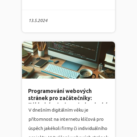
uživatelsky přívětivé webové stránky
je nicméně art, který vyžaduje
13.5.2024
značnou dávku profesionality, znalostí
a inovace. Zde v marketingové
agentuře Infonia se specializujeme na
tvorbu webových stránek
, které
dokonale vystihují esenci vaší značky
a zároveň maximálně vyhovují vašim
potřebám a požadavkům.
více
Programování webových
stránek pro začátečníky:
Základní principy a jednoduchý
V dnešním digitálním věku je
průvodce
přítomnost na internetu klíčová pro
úspěch jakékoli firmy či individuálního