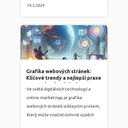
agentuře
Infonia
, která se
14.5.2024
specializuje na tvorbu webových
stránek, marketing, grafiku a
programování, rozumíme důležitosti
kvalitně vytvořených webových
stránek vymodelovaných přesně
podle potřeb a přání našich klientů.
více
Grafika webových stránek:
Klíčové trendy a nejlepší praxe
pro moderní webdesign v roce
Ve světě digitálních technologií a
2023
online marketingu je grafika
webových stránek stěžejním prvkem,
který může značně ovlivnit úspěch
vašeho podnikání. Marketingová