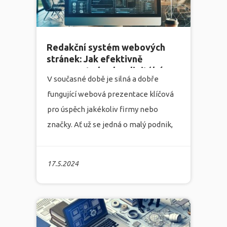
Redakční systém webových
stránek: Jak efektivně
spravovat obsah v digitálním
V současné době je silná a dobře
věku
fungující webová prezentace klíčová
pro úspěch jakékoliv firmy nebo
značky. Ať už se jedná o malý podnik,
startup, nebo velkou korporaci,
dynamický a atraktivní web je
17.5.2024
základním kamenem vaší online
identity. Zde vstupuje na scénu
redakční systém webových stránek
,
který je nezbytným nástrojem pro