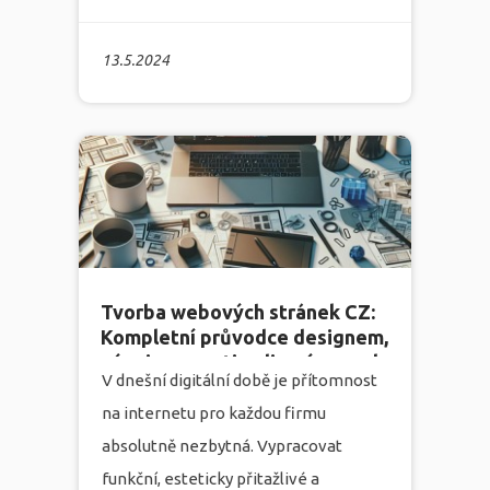
vizitka vašeho podnikání, první dotek
s potenciálními zákazníky.
13.5.2024
Marketingová agentura Infonia, která
se specializuje na
tvorbu webových
stránek
, marketing, grafiku a
programování, rozumí, že proces
vytváření účinné a vizuálně přitažlivé
webové stránky může být pro mnoho
podnikatelů velkým výzvam.
více
Tvorba webových stránek CZ:
Kompletní průvodce designem,
vývojem a optimalizací pro rok
V dnešní digitální době je přítomnost
2023
na internetu pro každou firmu
absolutně nezbytná. Vypracovat
funkční, esteticky přitažlivé a