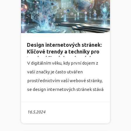
komplexní pohled na tvorbu
webových stránek, který zahrnuje i
transparentní rozpis cen.
více
Design internetových stránek:
Klíčové trendy a techniky pro
tvorbu účinných webových
V digitálním věku, kdy první dojem z
stránek v roce 2023
vaší značky je často utvářen
prostřednictvím vaší webové stránky,
se design internetových stránek stává
zásadním prvkem, který může značně
ovlivnit úspěšnost vašeho online
16.5.2024
podnikání. Uvědomuje si to i
marketingová agentura Infonia, která