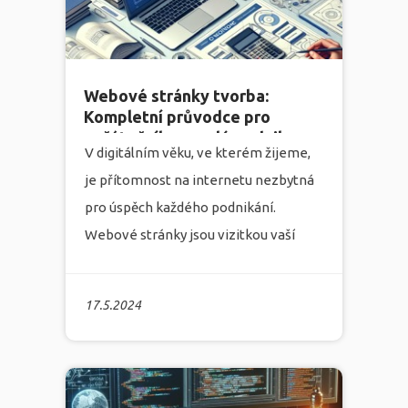
efektivní správu obsahu vaší stránky.
více
Webové stránky tvorba:
Kompletní průvodce pro
začátečníky a malé podniky
V digitálním věku, ve kterém žijeme,
je přítomnost na internetu nezbytná
pro úspěch každého podnikání.
Webové stránky jsou vizitkou vaší
firmy na internetu, a proto je důležité,
aby byly kvalitní, přívětivé pro
17.5.2024
uživatele a zároveň optimalizované
pro vyhledávače. Marketingová
agentura
Infonia
s víceletými
zkušenostmi v oblasti tvorby