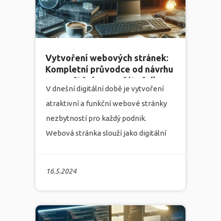
webových stránek, marketingu,
grafiky a programování je připravená
Vás na této cestě podpořit.
více
Vytvoření webových stránek:
Kompletní průvodce od návrhu
po spuštění pro začátečníky a
V dnešní digitální době je vytvoření
pokročilé
atraktivní a funkční webové stránky
nezbytností pro každý podnik.
Webová stránka slouží jako digitální
vizitka vášeho podnikání, první dojem,
který si o vás potenciální zákazníci
16.5.2024
vytvoří. Marketingová agentura
Infonia rozumí významu kvalitně
zpracovaných webů a nabízí