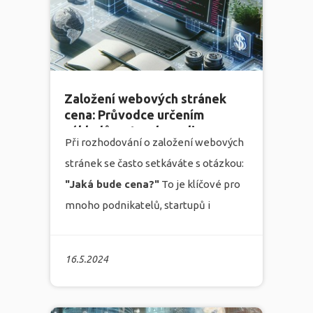
grafikou a programováním
, rozumí
tomuto významu a je zde, aby vám
pomohla.
více
Založení webových stránek
cena: Průvodce určením
nákladů na tvorbu online
Při rozhodování o založení webových
prezentace
stránek se často setkáváte s otázkou:
"Jaká bude cena?"
To je klíčové pro
mnoho podnikatelů, startupů i
velkých firem, které chtějí své
podnikání posunout na výsluní
16.5.2024
digitálního světa. V marketingové
agentuře
Infonia
rozumíme vašim
potřebám i obavám a přinášíme