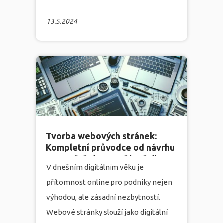
expandovat nebo posílit svou pozici
13.5.2024
na trhu, musí přemýšlet o
výrobě
internetových stránek
.
Marketingová agentura Infonia,
specializující se na tvorbu webových
stránek, marketing, grafiku a
programování, vám v tomto článku
nabídne kompletní průvodce tím, jak
se vypořádat s potenciálními
Tvorba webových stránek:
Kompletní průvodce od návrhu
problémy a jaká řešení vám můžeme
po spuštění pro začátečníky a
nabídnout.
více
V dnešním digitálním věku je
profesionály
přítomnost online pro podniky nejen
výhodou, ale zásadní nezbytností.
Webové stránky slouží jako digitální